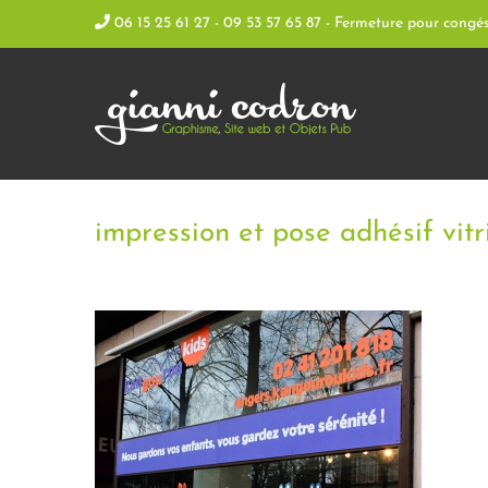
Skip
06 15 25 61 27 - 09 53 57 65 87 - Fermeture pour congé
to
content
impression et pose adhésif vit