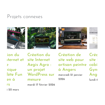
Projets connexes
Création du
Création de
Création du
Re
site Internet
site web pour
site Internet du
sit
Aegis Agro :
artisan peintre
cabinet
as
un projet
à Angers
Gynobelle à
Ja
WordPress sur
Angers
An
mercredi 21 janvier
mesure
2026
lundi 6 octobre 2025
ven
202
mardi 17 février 2026