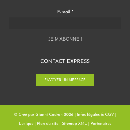
E-mail
*
CONTACT EXPRESS
ENVOYER UN MESSAGE
© Créé par Gianni Codron
2026 |
Infos légales & CGV
|
Lexique
|
Plan du site
|
Sitemap XML
|
Partenaires