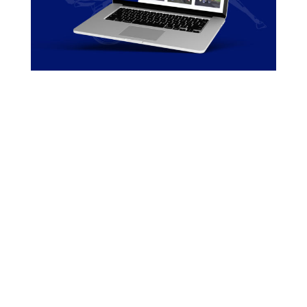
Création logo et site Internet
Elevage Turgot