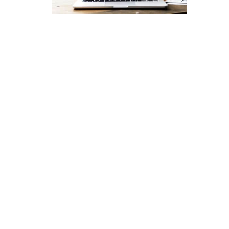
Création du site Internet
de l’AAPPMA La Perche
Trélazéenne