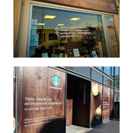
Adhésif dépoli imprimé à Angers :
un projet de vitrophanie effet vitrail
réussi
Panneau et vitrophanie pour un
salon de coiffure près d’Angers