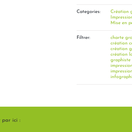
Categories:
Création 
Impressio
Mise en p
Filtrer:
charte gr
création c
création 
création 
graphiste
impressio
impression
infograph
par ici :