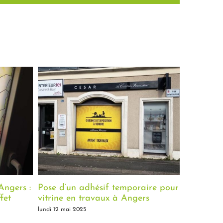
Angers :
Pose d’un adhésif temporaire pour
Création 
fet
vitrine en travaux à Angers
associati
(49)
lundi 12 mai 2025
lundi 12 mai 