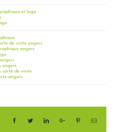
graphique et logo
n
age
aphique
arte de visite angers
graphique angers
logo
 angers
n angers
 carte de visite
iste angers
Facebook
Twitter
LinkedIn
Google+
Pinterest
Email