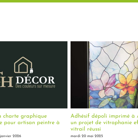
n charte graphique
Adhésif dépoli imprimé à 
 pour artisan peintre à
un projet de vitrophanie ef
vitrail réussi
 janvier 2026
mardi 20 mai 2025