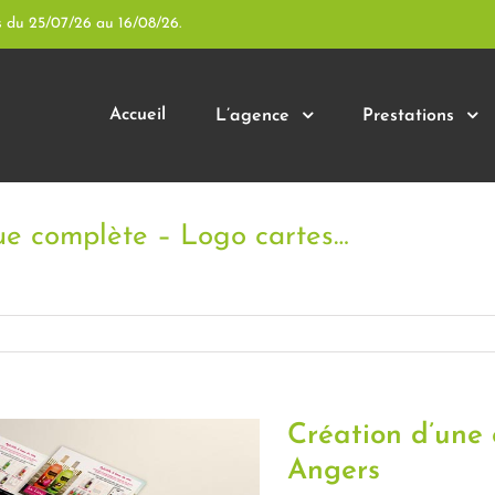
s du 25/07/26 au 16/08/26.
Accueil
L’agence
Prestations
ue complète – Logo cartes…
Création d’une
Angers