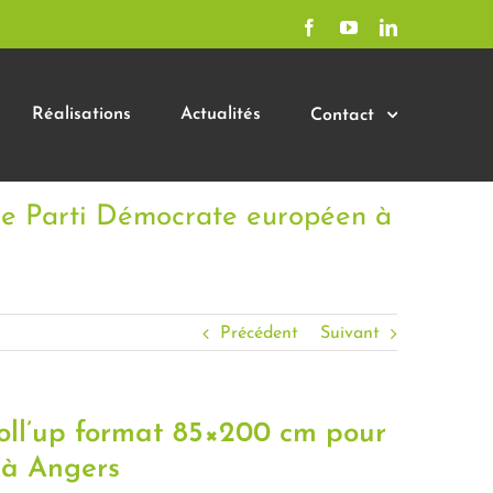
Facebook
YouTube
LinkedIn
Réalisations
Actualités
Contact
 le Parti Démocrate européen à
Précédent
Suivant
roll’up format 85×200 cm pour
 à Angers