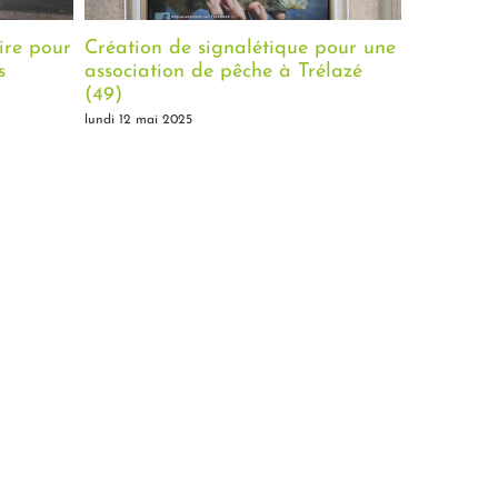
létique pour une
Référencement site Internet
C
he à Trélazé
Nettoyage Angers
p
S
lundi 20 janvier 2025
l