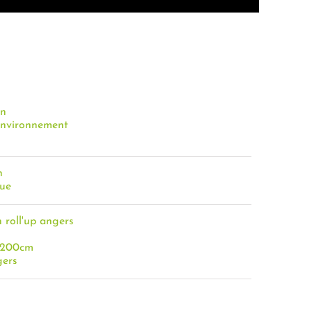
on
Environnement
n
que
 roll'up angers
5x200cm
gers