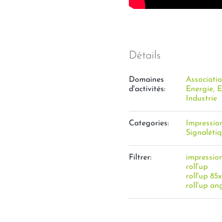
Détails
Domaines
Associati
d'activités:
Energie, 
Industrie
Categories:
Impressio
Signaléti
Filtrer:
impression
roll'up
roll'up 8
roll'up an