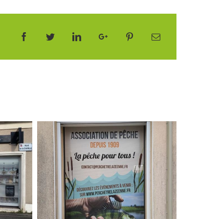
Facebook
Twitter
LinkedIn
Google+
Pinterest
Email