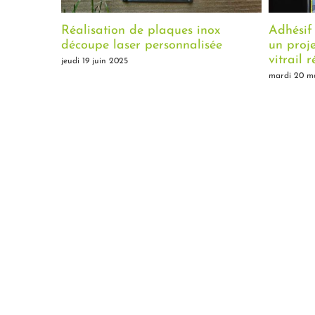
laques inox
Adhésif dépoli imprimé à Angers :
rsonnalisée
un projet de vitrophanie effet
vitrail réussi
mardi 20 mai 2025