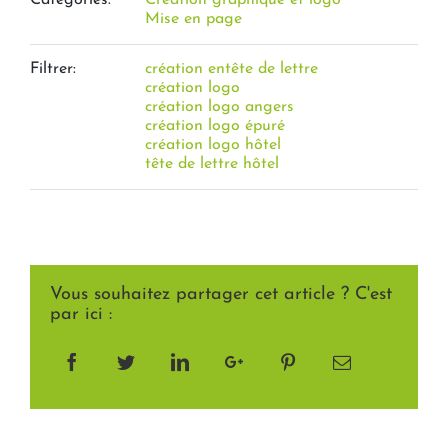
Categories:
Création graphique et logo
Mise en page
Filtrer:
création entête de lettre
création logo
création logo angers
création logo épuré
création logo hôtel
tête de lettre hôtel
Vous souhaitez partager cet article ? C'est
par ici :
Facebook
Twitter
LinkedIn
Google+
Pinterest
Email