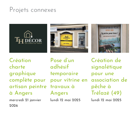
Projets connexes
Création
Pose d’un
Création de
Cr
charte
adhésif
signalétique
et 
graphique
temporaire
pour une
Se
complète pour
pour vitrine en
association de
Au
artisan peintre
travaux à
pêche à
jeu
à Angers
Angers
Trélazé (49)
mercredi 21 janvier
lundi 12 mai 2025
lundi 12 mai 2025
2026