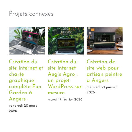
Projets connexes
Création du
Création du
Création de
Cr
site Internet et
site Internet
site web pour
si
charte
Aegis Agro :
artisan peintre
ca
graphique
un projet
à Angers
Gy
complète Fun
WordPress sur
An
mercredi 21 janvier
Garden à
mesure
2026
lun
Angers
mardi 17 février 2026
vendredi 20 mars
2026