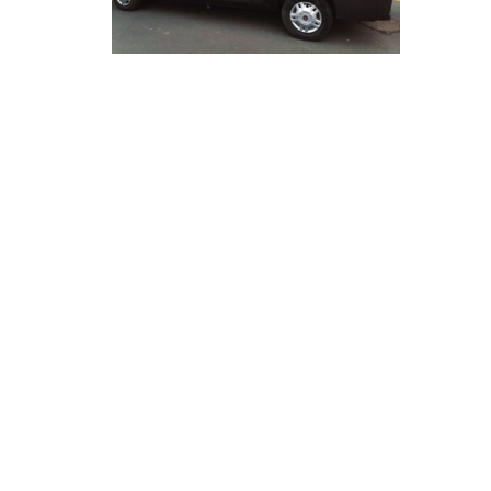
Impression et pose
d’adhésifs vinyles sur Fiat
Ducato Angers