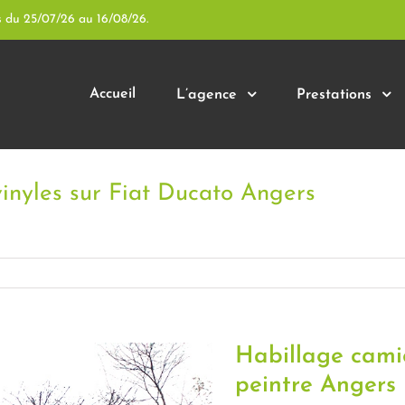
s du 25/07/26 au 16/08/26.
Accueil
L’agence
Prestations
vinyles sur Fiat Ducato Angers
Habillage cami
peintre Angers