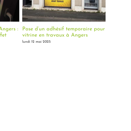
ngers :
Pose d’un adhésif temporaire pour
Création 
fet
vitrine en travaux à Angers
associati
(49)
lundi 12 mai 2025
lundi 12 mai 2