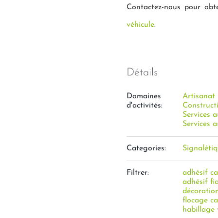
Contactez-nous pour obt
véhicule
.
Détails
Domaines
Artisanat
d'activités:
Constructi
Services a
Services a
Categories:
Signaléti
Filtrer:
adhésif c
adhésif fi
décoratio
flocage c
habillage 