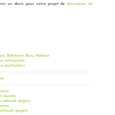
enir un devis pour votre projet de
décoration de
on, Bâtiment, Bois, Habitat
ux entreprises
ux particuliers
que
amion
at ducato
n véhicule angers
amion
véhicule angers