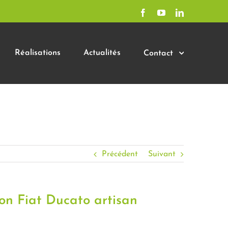
Facebook
YouTube
LinkedIn
Réalisations
Actualités
Contact
Précédent
Suivant
on Fiat Ducato artisan