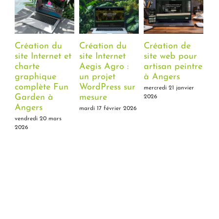
Création du
Création du
Création de
Cr
site Internet et
site Internet
site web pour
si
charte
Aegis Agro :
artisan peintre
ca
graphique
un projet
à Angers
Gy
complète Fun
WordPress sur
An
mercredi 21 janvier
Garden à
mesure
2026
lun
Angers
mardi 17 février 2026
vendredi 20 mars
2026