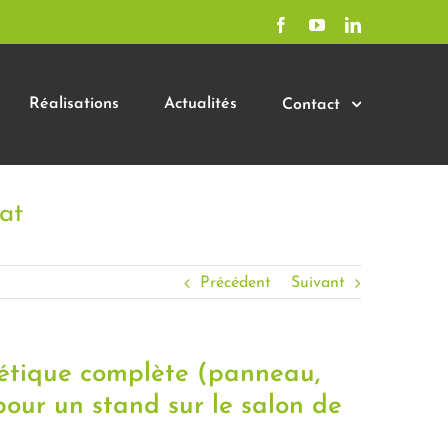
Facebook
YouTube
LinkedIn
Réalisations
Actualités
Contact
at
Précédent
Suivant
létique complète (panneau,
 pour un stand sur le salon de