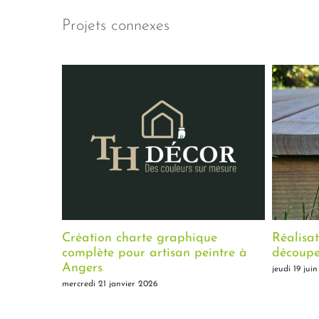
Projets connexes
Création charte graphique
Réalisat
complète pour artisan peintre à
découpe 
Angers
jeudi 19 juin
mercredi 21 janvier 2026