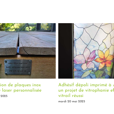
ion de plaques inox
Adhésif dépoli imprimé à A
laser personnalisée
un projet de vitrophanie ef
vitrail réussi
 2025
mardi 20 mai 2025