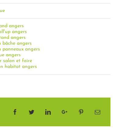
que
tand angers
oll'up angers
stand angers
n bâche angers
n panneaux angers
que angers
 salon et foire
on habitat angers
Facebook
Twitter
LinkedIn
Google+
Pinterest
Email