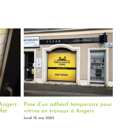
ngers :
Pose d’un adhésif temporaire pour
Création 
fet
vitrine en travaux à Angers
associati
(49)
lundi 12 mai 2025
lundi 12 mai 2