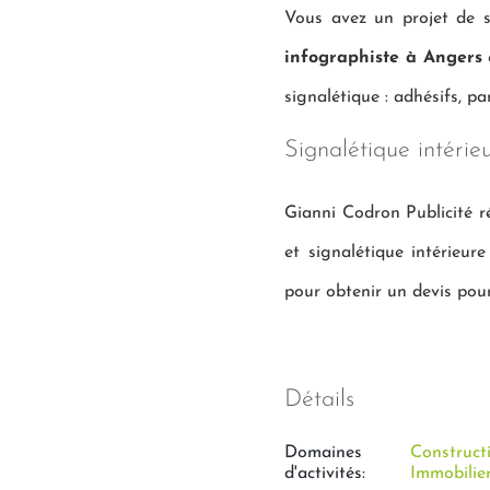
Vous avez un projet de 
infographiste à Angers
e
signalétique : adhésifs, pa
Signalétique intéri
Gianni Codron Publicité 
et signalétique intérieur
pour obtenir un devis pour
Détails
Domaines
Constructi
d'activités:
Immobilie