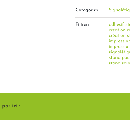
Categories:
Signaléti
Filtrer:
adhésif s
création r
création 
impressio
impressio
signaléti
stand pour
stand sal
par ici :