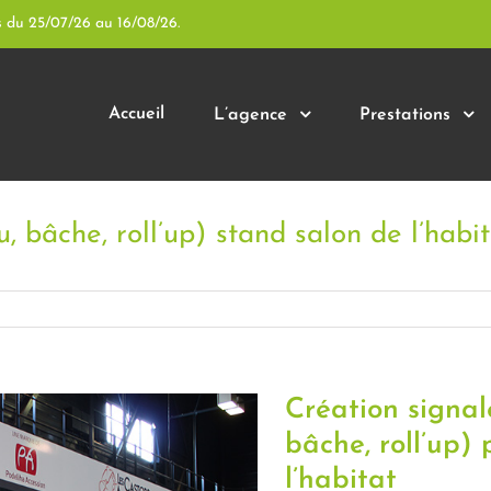
s du 25/07/26 au 16/08/26.
Accueil
L’agence
Prestations
 bâche, roll’up) stand salon de l’habit
Création signa
bâche, roll’up)
l’habitat