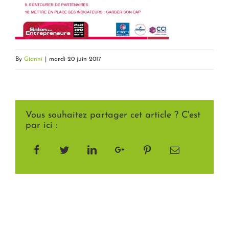
By
Gianni
|
mardi 20 juin 2017
Vous souhaitez partager cet article ? C'est
par ici :
Facebook
Twitter
LinkedIn
Google+
Pinterest
Email