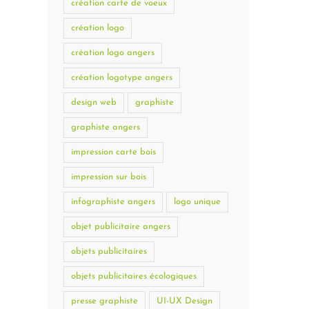
création carte de voeux
création logo
création logo angers
création logotype angers
design web
graphiste
graphiste angers
impression carte bois
impression sur bois
infographiste angers
logo unique
objet publicitaire angers
objets publicitaires
objets publicitaires écologiques
presse graphiste
UI-UX Design