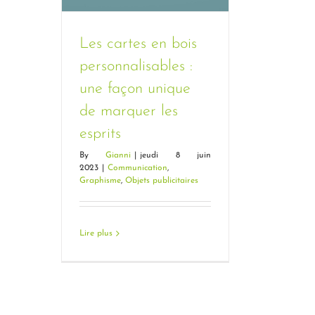
Les cartes en bois
personnalisables :
Les cartes en bois
personnalisables : une
une façon unique
façon unique de
de marquer les
marquer les esprits
esprits
By
Gianni
|
jeudi 8 juin
2023
|
Communication
,
Graphisme
,
Objets publicitaires
Lire plus