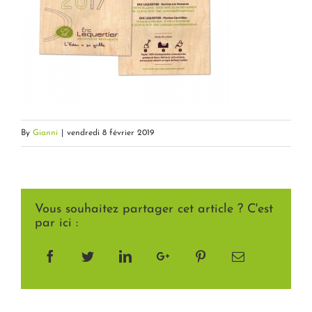
By
Gianni
|
vendredi 8 février 2019
Vous souhaitez partager cet article ? C'est
par ici :
Facebook
Twitter
LinkedIn
Google+
Pinterest
Email