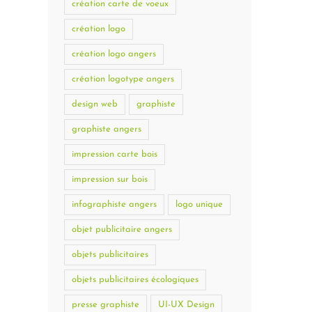
création carte de voeux
création logo
création logo angers
création logotype angers
design web
graphiste
graphiste angers
impression carte bois
impression sur bois
infographiste angers
logo unique
objet publicitaire angers
objets publicitaires
objets publicitaires écologiques
presse graphiste
UI-UX Design