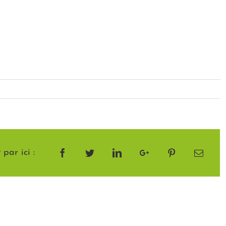
par ici :
Facebook
Twitter
LinkedIn
Google+
Pinterest
Email