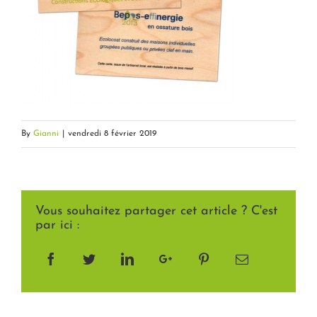
By
Gianni
|
vendredi 8 février 2019
Vous souhaitez partager cet article ? C'est
par ici :
Facebook
Twitter
LinkedIn
Google+
Pinterest
Email