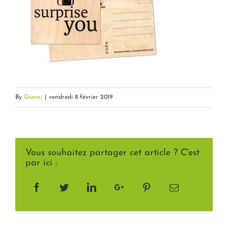
By
Gianni
|
vendredi 8 février 2019
Vous souhaitez partager cet article ? C'est
par ici :
Facebook
Twitter
LinkedIn
Google+
Pinterest
Email