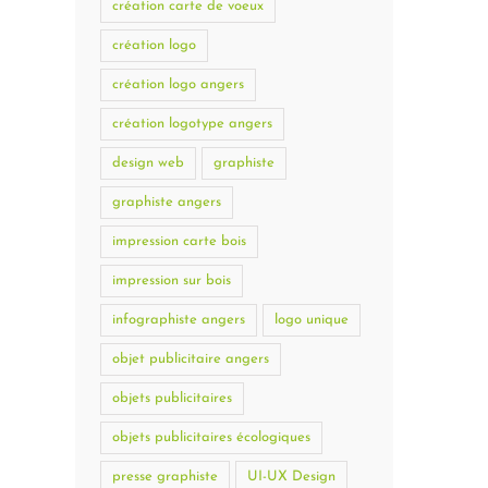
création carte de voeux
création logo
création logo angers
création logotype angers
design web
graphiste
graphiste angers
impression carte bois
impression sur bois
infographiste angers
logo unique
objet publicitaire angers
objets publicitaires
objets publicitaires écologiques
presse graphiste
UI-UX Design