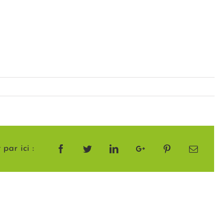
par ici :
Facebook
Twitter
LinkedIn
Google+
Pinterest
Email