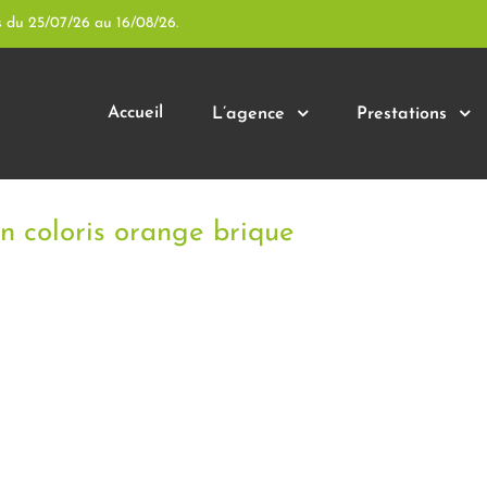
s du 25/07/26 au 16/08/26.
Accueil
L’agence
Prestations
n coloris orange brique