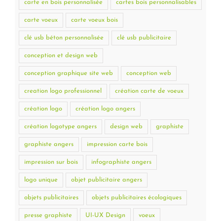
carte en bois personnalisée
cartes bois personnalisables
carte voeux
carte voeux bois
clé usb béton personnalisée
clé usb publicitaire
conception et design web
conception graphique site web
conception web
creation logo professionnel
création carte de voeux
création logo
création logo angers
création logotype angers
design web
graphiste
graphiste angers
impression carte bois
impression sur bois
infographiste angers
logo unique
objet publicitaire angers
objets publicitaires
objets publicitaires écologiques
presse graphiste
UI-UX Design
voeux