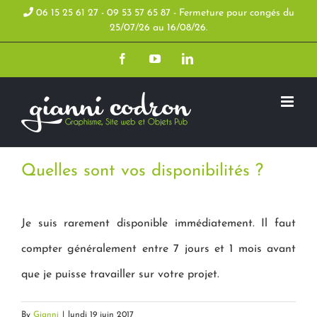
Skip
06 15 25 61 27 - 09 53 57 65 87 - Fermeture pour congés du
25/07/26 au 16/08/26.
to
Facebook
YouTube
LinkedIn
content
Quelles sont vos disponibilités ?
Je suis rarement disponible immédiatement. Il faut
compter généralement entre 7 jours et 1 mois avant
que je puisse travailler sur votre projet.
By
Gianni
|
lundi 19 juin 2017