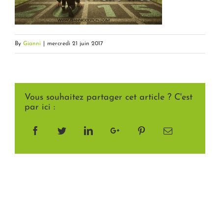
By
Gianni
|
mercredi 21 juin 2017
Vous souhaitez partager cet article ? C'est
par ici :
Facebook
Twitter
LinkedIn
Google+
Pinterest
Email