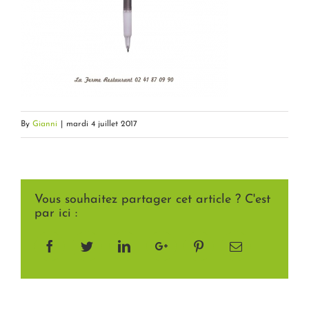
By
Gianni
|
mardi 4 juillet 2017
Vous souhaitez partager cet article ? C'est
par ici :
Facebook
Twitter
LinkedIn
Google+
Pinterest
Email