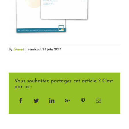
By
Gianni
|
vendredi 23 juin 2017
Vous souhaitez partager cet article ? C'est
par ici :
Facebook
Twitter
LinkedIn
Google+
Pinterest
Email