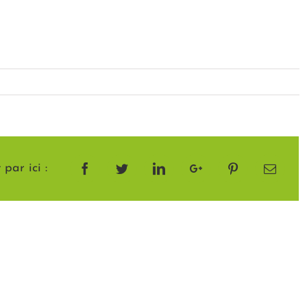
par ici :
Facebook
Twitter
LinkedIn
Google+
Pinterest
Email