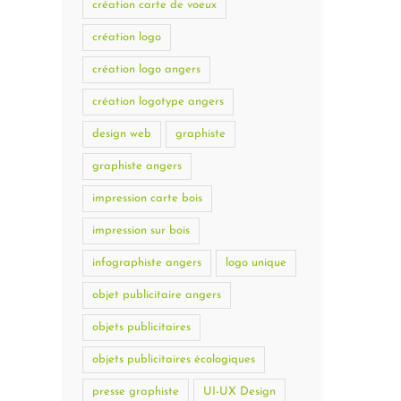
création carte de voeux
création logo
création logo angers
création logotype angers
design web
graphiste
graphiste angers
impression carte bois
impression sur bois
infographiste angers
logo unique
objet publicitaire angers
objets publicitaires
objets publicitaires écologiques
presse graphiste
UI-UX Design