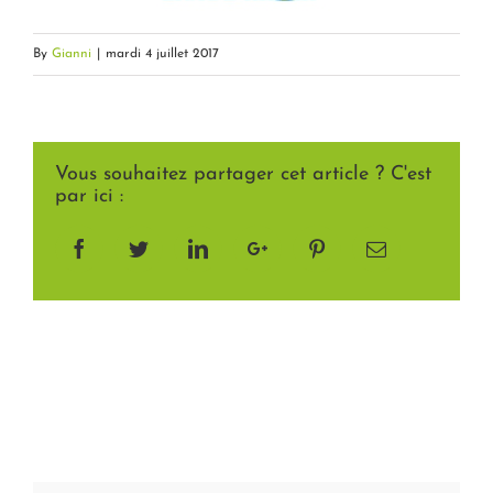
By
Gianni
|
mardi 4 juillet 2017
Vous souhaitez partager cet article ? C'est
par ici :
Facebook
Twitter
LinkedIn
Google+
Pinterest
Email