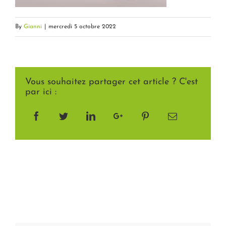
By
Gianni
|
mercredi 5 octobre 2022
Vous souhaitez partager cet article ? C'est
par ici :
Facebook
Twitter
LinkedIn
Google+
Pinterest
Email