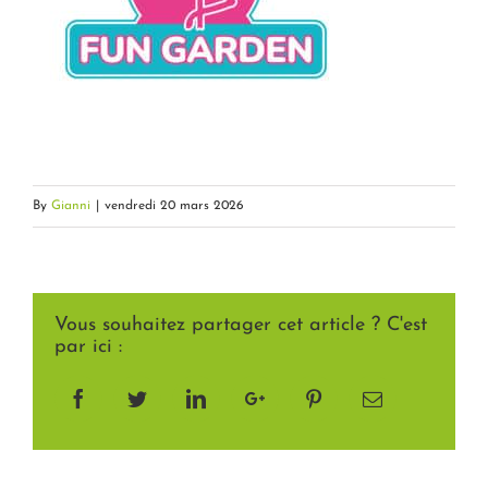
By
Gianni
|
vendredi 20 mars 2026
Vous souhaitez partager cet article ? C'est
par ici :
Facebook
Twitter
LinkedIn
Google+
Pinterest
Email