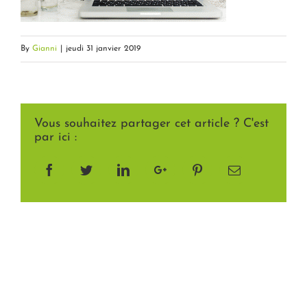
By
Gianni
|
jeudi 31 janvier 2019
Vous souhaitez partager cet article ? C'est
par ici :
Facebook
Twitter
LinkedIn
Google+
Pinterest
Email