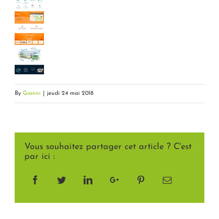
By
Gianni
|
jeudi 24 mai 2018
Vous souhaitez partager cet article ? C'est
par ici :
Facebook
Twitter
LinkedIn
Google+
Pinterest
Email