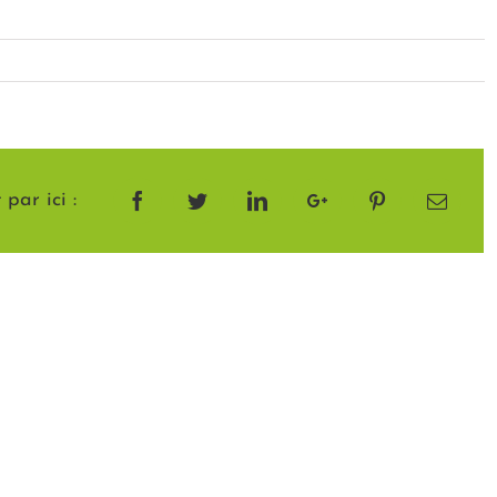
par ici :
Facebook
Twitter
LinkedIn
Google+
Pinterest
Email