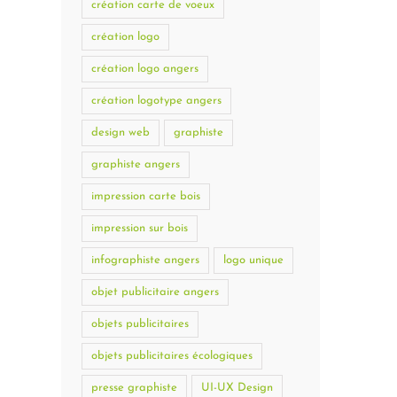
création carte de voeux
création logo
création logo angers
création logotype angers
design web
graphiste
graphiste angers
impression carte bois
impression sur bois
infographiste angers
logo unique
objet publicitaire angers
objets publicitaires
objets publicitaires écologiques
presse graphiste
UI-UX Design