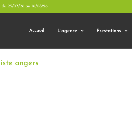
s du 25/07/26 au 16/08/26.
Accueil
L’agence
Prestations
histe angers