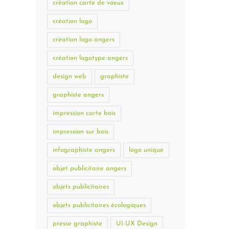
création carte de voeux
création logo
création logo angers
création logotype angers
design web
graphiste
graphiste angers
impression carte bois
impression sur bois
infographiste angers
logo unique
objet publicitaire angers
objets publicitaires
objets publicitaires écologiques
presse graphiste
UI-UX Design