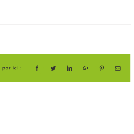
par ici :
Facebook
Twitter
LinkedIn
Google+
Pinterest
Email