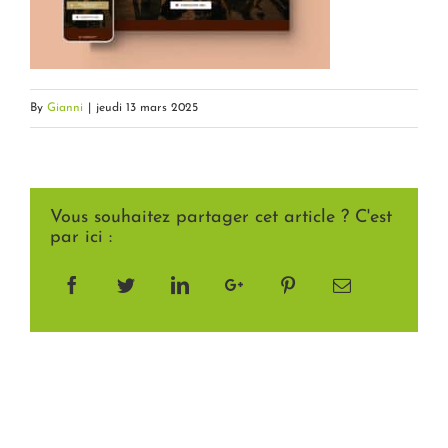
By
Gianni
|
jeudi 13 mars 2025
Vous souhaitez partager cet article ? C'est
par ici :
Facebook
Twitter
LinkedIn
Google+
Pinterest
Email