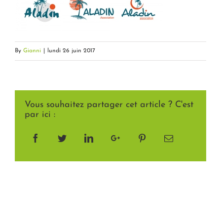
By
Gianni
|
lundi 26 juin 2017
Vous souhaitez partager cet article ? C'est
par ici :
Facebook
Twitter
LinkedIn
Google+
Pinterest
Email