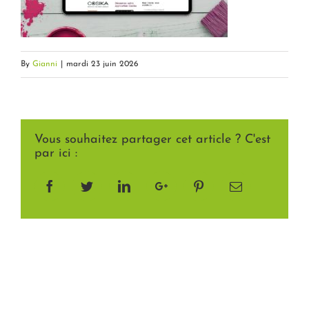
By
Gianni
|
mardi 23 juin 2026
Vous souhaitez partager cet article ? C'est
par ici :
Facebook
Twitter
LinkedIn
Google+
Pinterest
Email