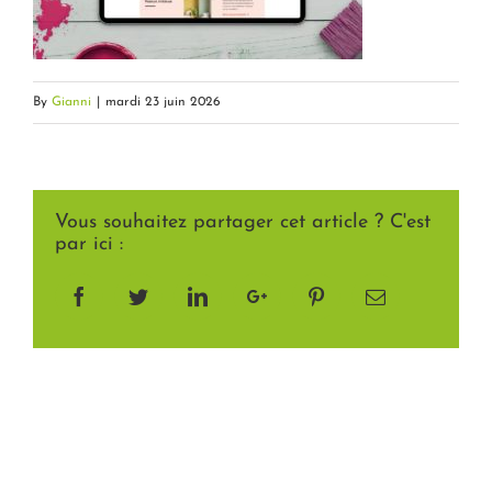
By
Gianni
|
mardi 23 juin 2026
Vous souhaitez partager cet article ? C'est
par ici :
Facebook
Twitter
LinkedIn
Google+
Pinterest
Email