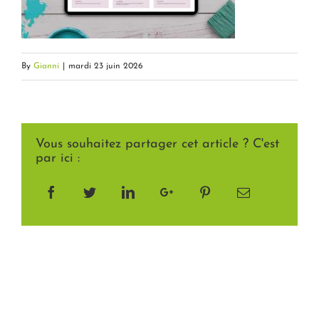
By
Gianni
|
mardi 23 juin 2026
Vous souhaitez partager cet article ? C'est
par ici :
Facebook
Twitter
LinkedIn
Google+
Pinterest
Email