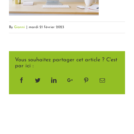
By
Gianni
|
mardi 21 février 2023
Vous souhaitez partager cet article ? C'est
par ici :
Facebook
Twitter
LinkedIn
Google+
Pinterest
Email