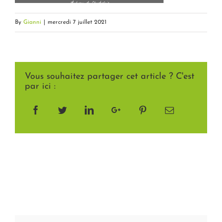
By
Gianni
|
mercredi 7 juillet 2021
Vous souhaitez partager cet article ? C'est
par ici :
Facebook
Twitter
LinkedIn
Google+
Pinterest
Email