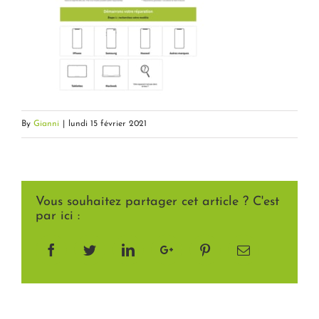
By
Gianni
|
lundi 15 février 2021
Vous souhaitez partager cet article ? C'est
par ici :
Facebook
Twitter
LinkedIn
Google+
Pinterest
Email