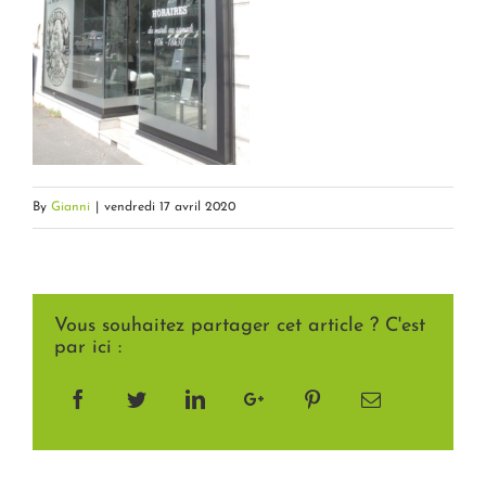
By
Gianni
|
vendredi 17 avril 2020
Vous souhaitez partager cet article ? C'est
par ici :
Facebook
Twitter
LinkedIn
Google+
Pinterest
Email