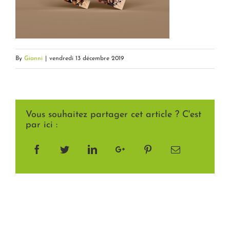
By
Gianni
|
vendredi 13 décembre 2019
Vous souhaitez partager cet article ? C'est
par ici :
Facebook
Twitter
LinkedIn
Google+
Pinterest
Email